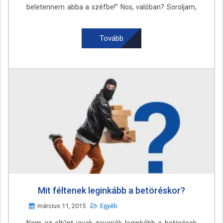
beletennem abba a széfbe!” Nos, valóban? Soroljam,
hogy …
Readmore
...
Tovább
Mit féltenek leginkább a betöréskor?
március 11, 2015
Egyéb
Nem az eltűnt javak zavarják leginkább a betörések