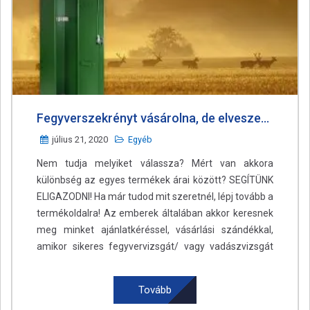
Fegyverszekrényt vásárolna, de elveszettnek érzi magát az óriási kínálat között?
július 21, 2020
Egyéb
Nem tudja melyiket válassza? Mért van akkora
különbség az egyes termékek árai között? SEGÍTÜNK
ELIGAZODNI! Ha már tudod mit szeretnél, lépj tovább a
termékoldalra! Az emberek általában akkor keresnek
meg minket ajánlatkéréssel, vásárlási szándékkal,
amikor sikeres fegyvervizsgát/ vagy vadászvizsgát
tettek, …
Readmore
...
Tovább