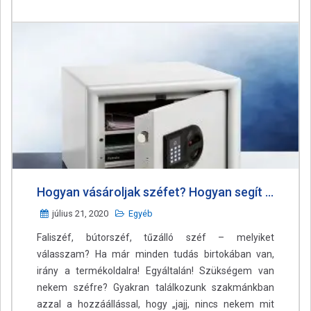
Hogyan vásároljak széfet? Hogyan segít megvédeni értékeinket egy széf?
július 21, 2020
Egyéb
Faliszéf, bútorszéf, tűzálló széf – melyiket
válasszam? Ha már minden tudás birtokában van,
irány a termékoldalra! Egyáltalán! Szükségem van
nekem széfre? Gyakran találkozunk szakmánkban
azzal a hozzáállással, hogy „jajj, nincs nekem mit