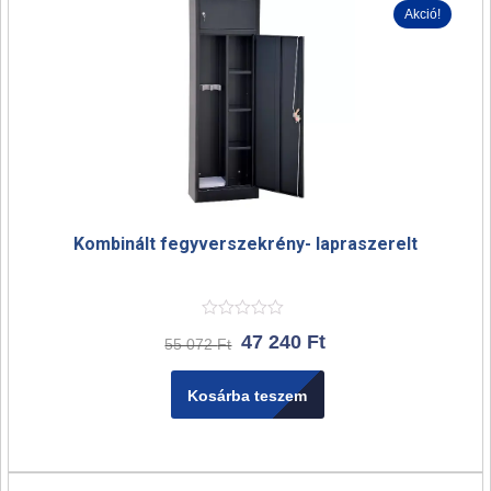
Akció!
Kombinált fegyverszekrény- lapraszerelt
47 240
Ft
55 072
Ft
Kosárba teszem