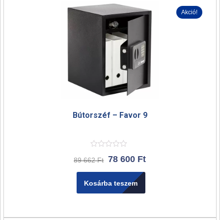
Akció!
Bútorszéf – Favor 9
78 600
Ft
89 662
Ft
Kosárba teszem