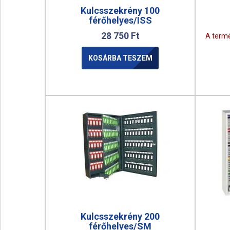
Kulcsszekrény 100
férőhelyes/ISS
28 750
Ft
A termé
KOSÁRBA TESZEM
Kulcsszekrény 200
férőhelyes/SM