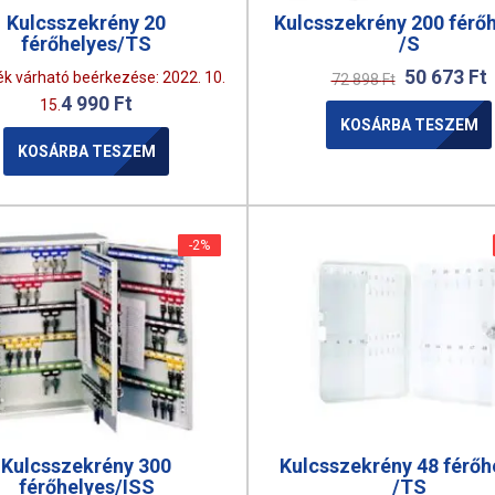
Kulcsszekrény 20
Kulcsszekrény 200 férő
férőhelyes/TS
/S
50 673
Ft
k várható beérkezése: 2022. 10.
72 898
Ft
4 990
Ft
15.
KOSÁRBA TESZEM
KOSÁRBA TESZEM
-2%
-2%
Kulcsszekrény 300
Kulcsszekrény 48 férőh
férőhelyes/ISS
/TS