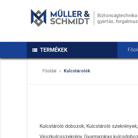
TERMÉKEK
Főol
Főoldal
Kulcstárolók
Kulcstároló dobozok, Kulcstároló szekrények
Vészkulcsszekrény, Gyurmazáras kulcsdobo