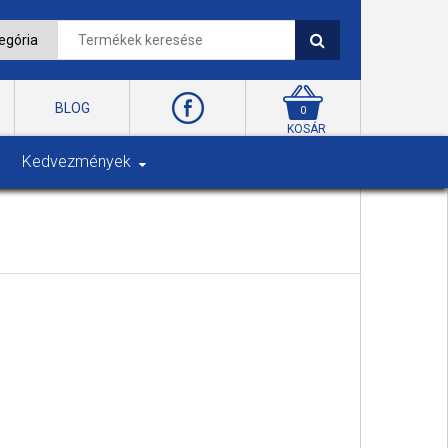
BLOG
0
KOSÁR
Kedvezmények