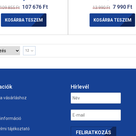
107 676
Ft
7 990
Ft
109 855
Ft
13 990
Ft
KOSÁRBA TESZEM
KOSÁRBA TESZEM
12
aciók
Hírlevél
 a vásárláshoz
i információ
lmi tájékoztató