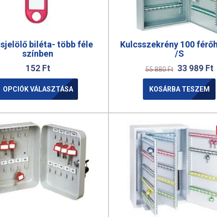
sjelölő biléta- több féle
Kulcsszekrény 100 férő
színben
/S
152
Ft
33 989
Ft
55 880
Ft
OPCIÓK VÁLASZTÁSA
KOSÁRBA TESZEM