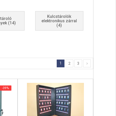
Kulcstárolók
tároló
elektronikus zárral
nyek
(14)
(4)
1
2
3
-39%
-39%