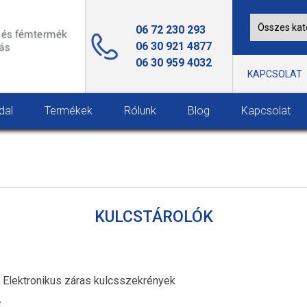
06 72 230 293
06 30 921 4877
06 30 959 4032
KAPCSOLAT
dal
Termékek
Rólunk
Blog
Kapcsolat
KULCSTÁROLÓK
, Elektronikus záras kulcsszekrények
z