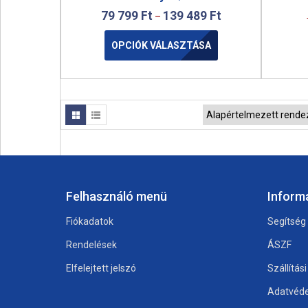
79 799
Ft
139 489
Ft
–
OPCIÓK VÁLASZTÁSA
Felhasználó menü
Inform
Fiókadatok
Segítség
Rendelések
ÁSZF
Elfelejtett jelszó
Szállítás
Adatvéde