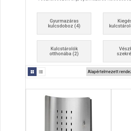
Gyurmazáras
Kiegé
kulcsdoboz
(4)
kulcstáro
Kulcstárolók
Vész
otthonába
(2)
szekr