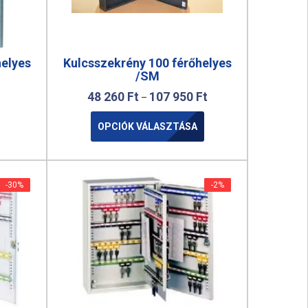
helyes
Kulcsszekrény 100 férőhelyes
/SM
48 260
Ft
107 950
Ft
–
OPCIÓK VÁLASZTÁSA
-30%
-30%
-2%
-2%