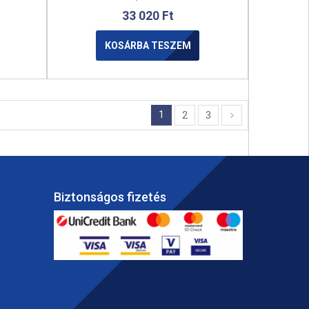
33 020
Ft
KOSÁRBA TESZEM
1
2
3
Biztonságos fizetés