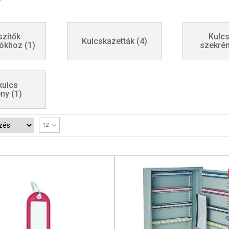
szítők
Kulcs
Kulcskazetták
(4)
lókhoz
(1)
szekré
kulcs
ény
(1)
12