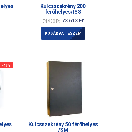
helyes
Kulcsszekrény 200
férőhelyes/ISS
73 613
Ft
74 930
Ft
KOSÁRBA TESZEM
-43%
-43%
elyes
Kulcsszekrény 50 férőhelyes
/SM