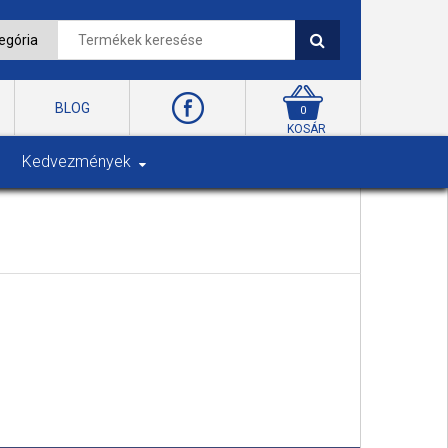
BLOG
0
KOSÁR
Kedvezmények