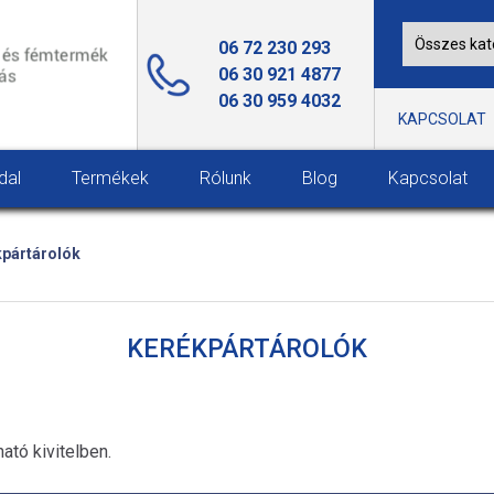
06 72 230 293
06 30 921 4877
06 30 959 4032
KAPCSOLAT
dal
Termékek
Rólunk
Blog
Kapcsolat
pártárolók
KERÉKPÁRTÁROLÓK
ató kivitelben.