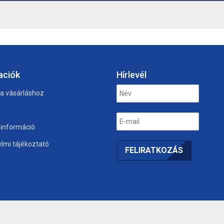
aciók
Hírlevél
 a vásárláshoz
i információ
lmi tájékoztató