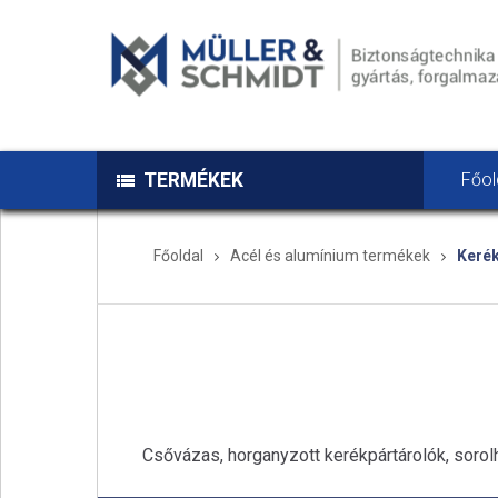
TERMÉKEK
Főol
Főoldal
Acél és alumínium termékek
Kerék
Csővázas, horganyzott kerékpártárolók, sorolh