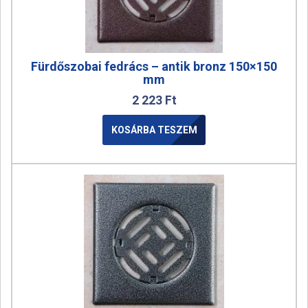
Fürdőszobai fedrács – antik bronz 150×150
mm
2 223
Ft
KOSÁRBA TESZEM