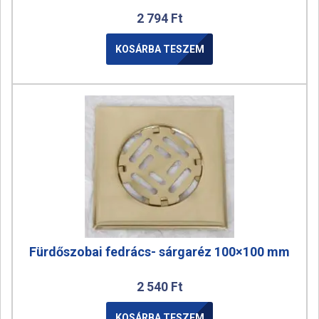
2 794
Ft
KOSÁRBA TESZEM
Fürdőszobai fedrács- sárgaréz 100×100 mm
2 540
Ft
KOSÁRBA TESZEM