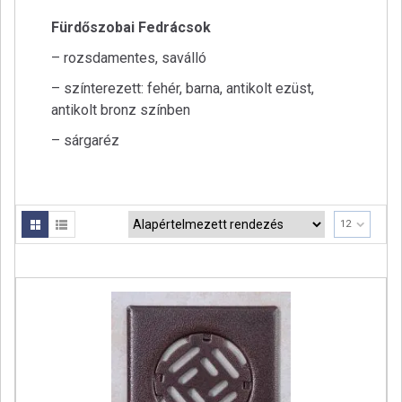
a
Fürdőszobai Fedrácsok
t
– rozsdamentes, saválló
i
o
– színterezett: fehér, barna, antikolt ezüst,
n
antikolt bronz színben
– sárgaréz
12