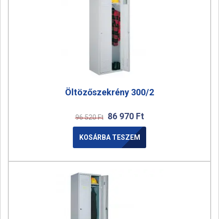
Öltözőszekrény 300/2
86 970
Ft
96 520
Ft
KOSÁRBA TESZEM