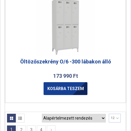
Öltözőszekrény O/6 -300 lábakon álló
173 990
Ft
KOSÁRBA TESZEM
12
1
2
3
4