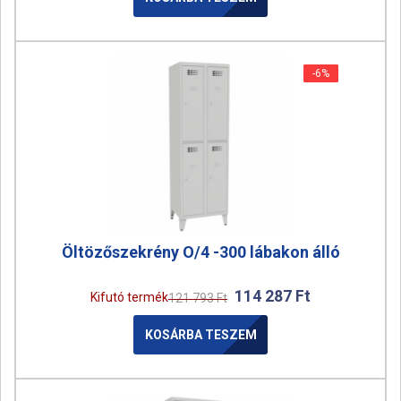
-6%
-6%
Öltözőszekrény O/4 -300 lábakon álló
114 287
Ft
Kifutó termék
121 793
Ft
KOSÁRBA TESZEM