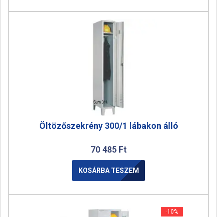
Öltözőszekrény 300/1 lábakon álló
70 485
Ft
KOSÁRBA TESZEM
-10%
-10%