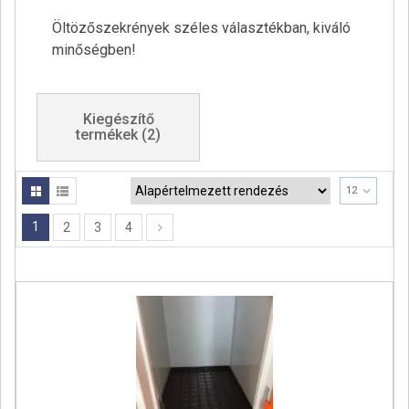
a
Öltözőszekrények széles választékban, kiváló
t
minőségben!
i
o
n
Kiegészítő
termékek
(2)
12
1
2
3
4