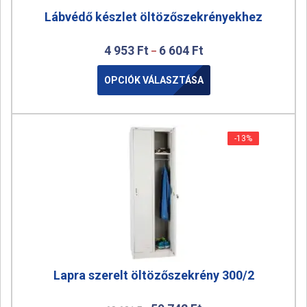
Lábvédő készlet öltözőszekrényekhez
4 953
Ft
6 604
Ft
–
OPCIÓK VÁLASZTÁSA
-13%
-13%
Lapra szerelt öltözőszekrény 300/2