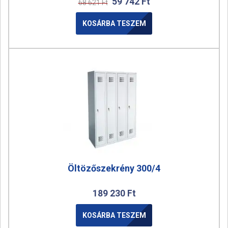
59 742
Ft
68 621
Ft
KOSÁRBA TESZEM
Öltözőszekrény 300/4
189 230
Ft
KOSÁRBA TESZEM