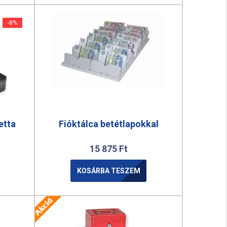
-8%
-8%
etta
Fióktálca betétlapokkal
15 875
Ft
KOSÁRBA TESZEM