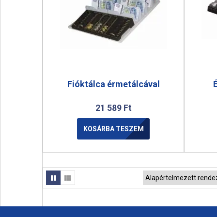
Fióktálca érmetálcával
21 589
Ft
KOSÁRBA TESZEM