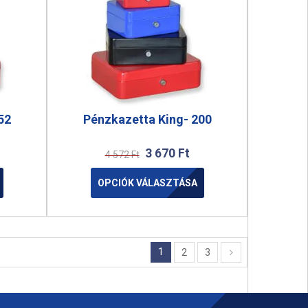
52
Pénzkazetta King- 200
3 670
Ft
4 572
Ft
OPCIÓK VÁLASZTÁSA
1
2
3