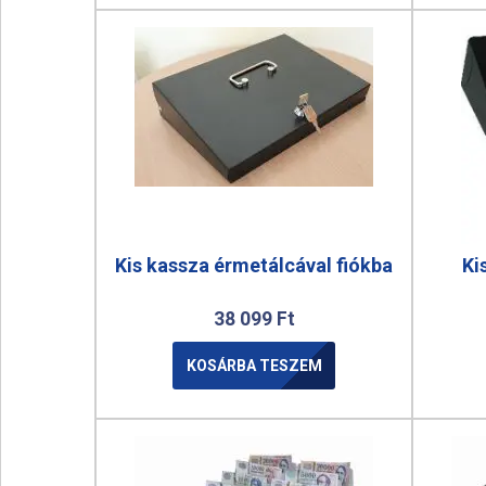
Kis kassza érmetálcával fiókba
Ki
38 099
Ft
KOSÁRBA TESZEM