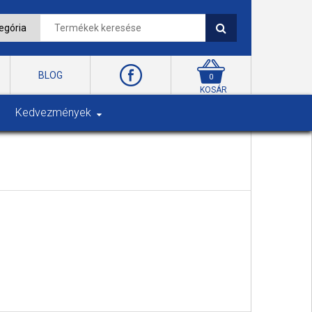
BLOG
0
KOSÁR
Kedvezmények