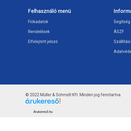
Felhasználó menü
Inform
Fiókadatok
Segítség
Rendelések
ÁSZF
Elfelejtett jelszó
Szállítás
Adatvéde
© 2022 Müller & Schmidt Kft. Minden jog fenntartva.
Árukereső.hu