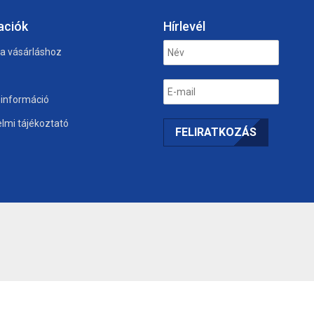
aciók
Hírlevél
 a vásárláshoz
i információ
lmi tájékoztató