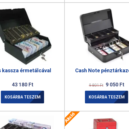
s kassza érmetálcával
Cash Note pénztárkaz
43 180
Ft
9 050
Ft
9 801
Ft
KOSÁRBA TESZEM
KOSÁRBA TESZEM