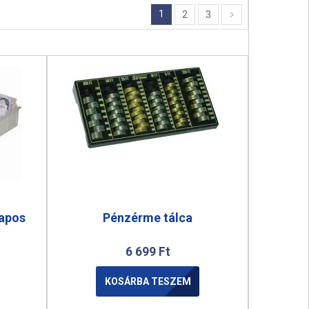
1
2
3
lapos
Pénzérme tálca
6 699
Ft
KOSÁRBA TESZEM