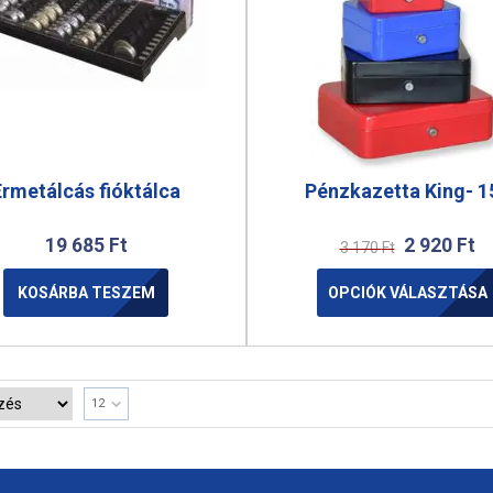
Érmetálcás fióktálca
Pénzkazetta King- 1
19 685
Ft
2 920
Ft
3 170
Ft
KOSÁRBA TESZEM
OPCIÓK VÁLASZTÁSA
12