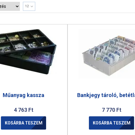
12
Műanyag kassza
Bankjegy tároló, betét
4 763
Ft
7 770
Ft
KOSÁRBA TESZEM
KOSÁRBA TESZEM