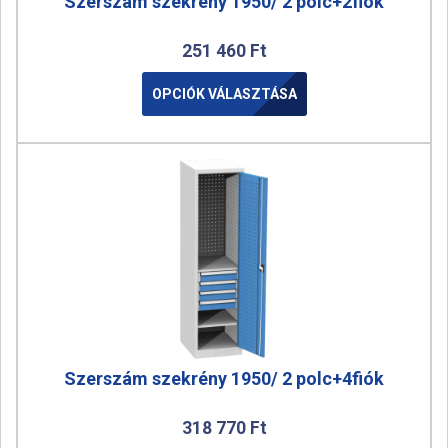
Szerszám szekrény 1950/ 2 polc+2fiók
251 460
Ft
OPCIÓK VÁLASZTÁSA
Szerszám szekrény 1950/ 2 polc+4fiók
318 770
Ft