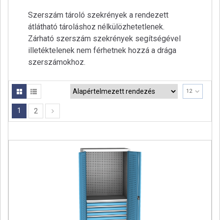
a
Szerszám tároló szekrények a rendezett
t
átlátható tároláshoz nélkülözhetetlenek.
i
Zárható szerszám szekrények segítségével
o
illetéktelenek nem férhetnek hozzá a drága
n
szerszámokhoz.
12
1
2