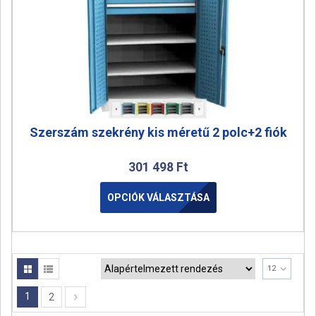
Szerszám szekrény kis méretű 2 polc+2 fiók
301 498
Ft
OPCIÓK VÁLASZTÁSA
12
1
2