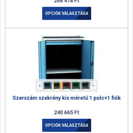
268 478
Ft
OPCIÓK VÁLASZTÁSA
Szerszám szekrény kis méretű 1 polc+1 fiók
240 665
Ft
OPCIÓK VÁLASZTÁSA