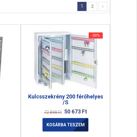
1
2
-30%
-30%
Kulcsszekrény 200 férőhelyes
/S
50 673
Ft
72 898
Ft
KOSÁRBA TESZEM