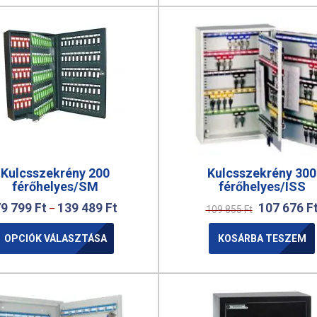
Kulcsszekrény 200
Kulcsszekrény 300
férőhelyes/SM
férőhelyes/ISS
79 799
Ft
139 489
Ft
107 676
F
–
109 855
Ft
OPCIÓK VÁLASZTÁSA
KOSÁRBA TESZEM