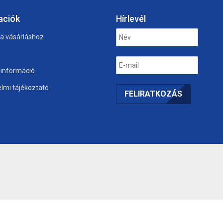
aciók
Hírlevél
 a vásárláshoz
i információ
lmi tájékoztató