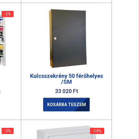
-2%
-2%
Kulcsszekrény 50 férőhelyes
/SM
t
33 020
Ft
KOSÁRBA TESZEM
-3%
-3%
-18%
-18%