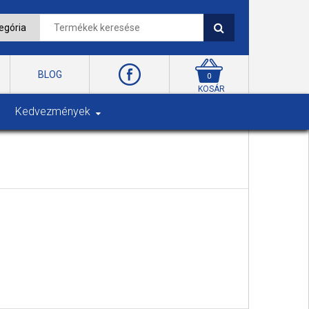
BLOG
0
KOSÁR
Kedvezmények