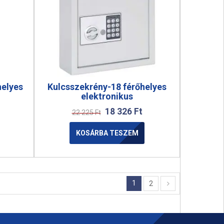
helyes
Kulcsszekrény-18 férőhelyes
elektronikus
18 326
Ft
22 225
Ft
KOSÁRBA TESZEM
1
2