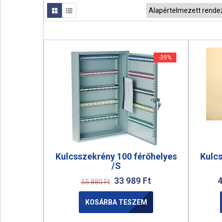
-39%
-39%
Kulcsszekrény 100 férőhelyes
Kulcs
/S
33 989
Ft
55 880
Ft
KOSÁRBA TESZEM