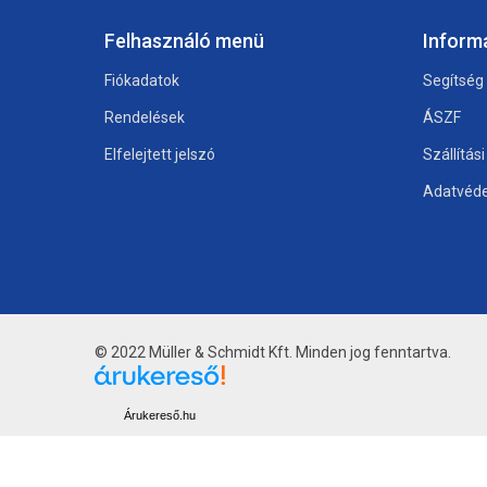
Felhasználó menü
Inform
Fiókadatok
Segítség
Rendelések
ÁSZF
Elfelejtett jelszó
Szállítás
Adatvéde
© 2022 Müller & Schmidt Kft. Minden jog fenntartva.
Árukereső.hu