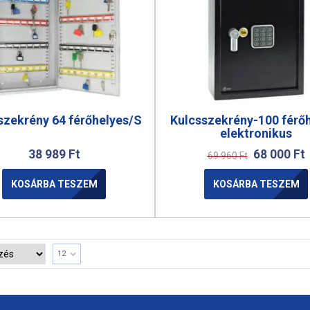
szekrény 64 férőhelyes/S
Kulcsszekrény-100 férő
elektronikus
38 989
Ft
68 000
Ft
69 960
Ft
KOSÁRBA TESZEM
KOSÁRBA TESZEM
12