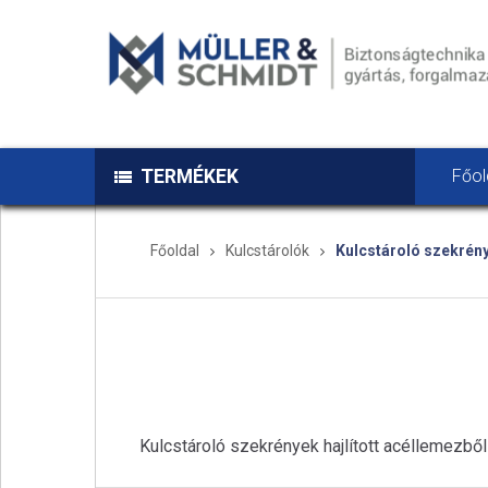
TERMÉKEK
Főol
Főoldal
Kulcstárolók
Kulcstároló szekrén
Kulcstároló szekrények hajlított acéllemezből