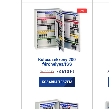
-2%
-2%
Kulcsszekrény 200
férőhelyes/ISS
73 613
Ft
74 930
Ft
KOSÁRBA TESZEM