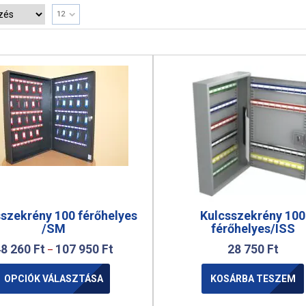
12
szekrény 100 férőhelyes
Kulcsszekrény 100
/SM
férőhelyes/ISS
48 260
Ft
107 950
Ft
28 750
Ft
–
OPCIÓK VÁLASZTÁSA
KOSÁRBA TESZEM