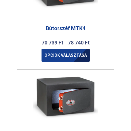
Bútorszéf MTK4
70 739
Ft
78 740
Ft
–
OPCIÓK VÁLASZTÁSA