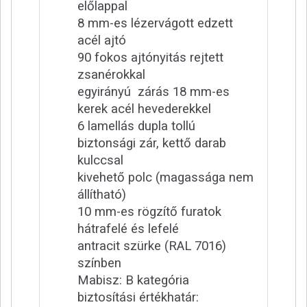
előlappal
8 mm-es lézervágott edzett
acél ajtó
90 fokos ajtónyitás rejtett
zsanérokkal
egyirányú zárás 18 mm-es
kerek acél hevederekkel
6 lamellás dupla tollú
biztonsági zár, kettő darab
kulccsal
kivehető polc (magassága nem
állítható)
10 mm-es rögzítő furatok
hátrafelé és lefelé
antracit szürke (RAL 7016)
színben
Mabisz: B kategória
biztosítási értékhatár: