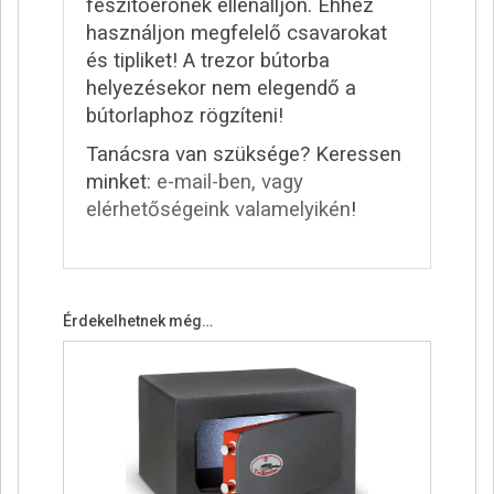
feszítőerőnek ellenálljon. Ehhez
használjon megfelelő csavarokat
és tipliket! A trezor bútorba
helyezésekor nem elegendő a
bútorlaphoz rögzíteni!
Tanácsra van szüksége? Keressen
minket:
e-mail-ben, vagy
elérhetőségeink valamelyikén
!
Érdekelhetnek még…