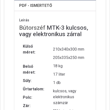
PDF - ISMERTETŐ
Leírás
Bútorszéf
MTK-3 kulcsos,
vagy elektronikus zárral
Külső
210x340x300 mm
méret:
205x335x250 mm
18 kg
Belső
méret:
17 liter
Súly:
1 db
Űrtartalom:
kulcsos, vagy
elektronikus
Polc:
számzár
Zár: