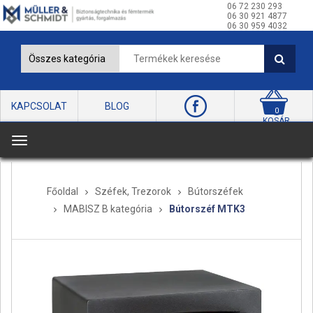
06 72 230 293
06 30 921 4877
06 30 959 4032
KAPCSOLAT
BLOG
0
KOSÁR
T
o
g
Főoldal
Széfek, Trezorok
Bútorszéfek
g
MABISZ B kategória
Bútorszéf MTK3
l
e
n
a
v
i
g