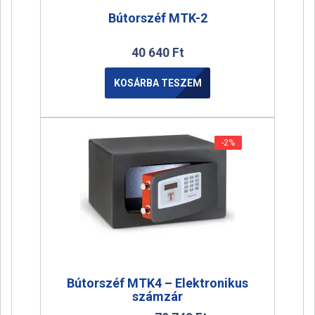
Bútorszéf MTK-2
40 640
Ft
KOSÁRBA TESZEM
-2%
-2%
Bútorszéf MTK4 – Elektronikus
számzár