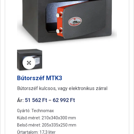
a
t
i
o
n
🔍
Bútorszéf MTK3
Bútorszéf kulcsos, vagy elektronikus zárral
51 562
Ft
62 992
Ft
Ár:
–
Gyártó: Technomax
Külső méret: 210x340x300 mm
Belső méret: 205x335x250 mm
Űrtartalom: 17,3 liter