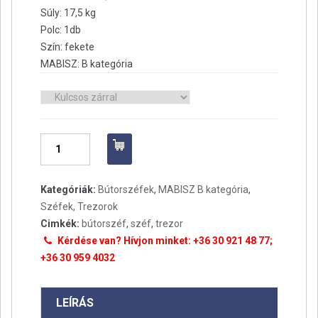
Súly: 17,5 kg
Polc: 1db
Szín: fekete
MABISZ: B kategória
Zár
Bútorszéf
MTK3
mennyiség
Kategóriák:
Bútorszéfek
,
MABISZ B kategória
,
Széfek, Trezorok
Cimkék:
bútorszéf
,
széf
,
trezor
Kérdése van? Hívjon minket: +36 30 921 48 77;
+36 30 959 4032
LEÍRÁS