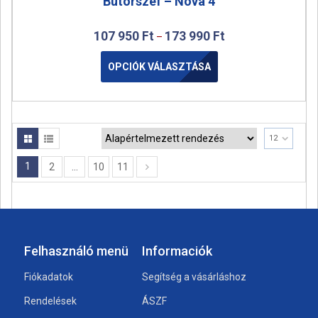
Bútorszéf – Nova 4
107 950
Ft
173 990
Ft
–
OPCIÓK VÁLASZTÁSA
12
1
2
…
10
11
Felhasználó menü
Informaciók
Fiókadatok
Segítség a vásárláshoz
Rendelések
ÁSZF