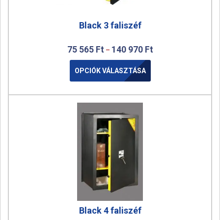
Black 3 faliszéf
75 565
Ft
140 970
Ft
–
OPCIÓK VÁLASZTÁSA
Black 4 faliszéf