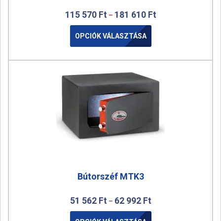
115 570
Ft
181 610
Ft
–
OPCIÓK VÁLASZTÁSA
Bútorszéf MTK3
51 562
Ft
62 992
Ft
–