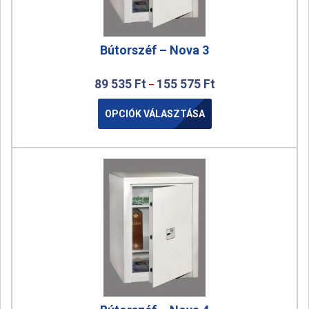
Bútorszéf – Nova 3
89 535
Ft
155 575
Ft
–
OPCIÓK VÁLASZTÁSA