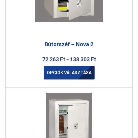
Bútorszéf – Nova 2
72 263
Ft
138 303
Ft
–
OPCIÓK VÁLASZTÁSA