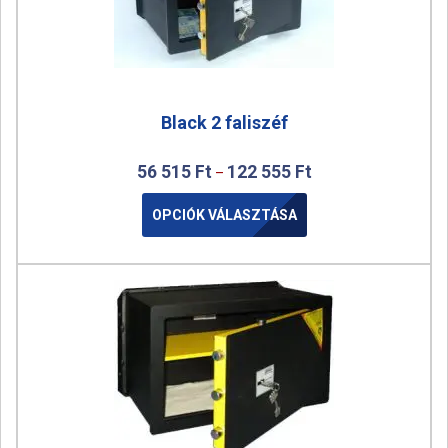
Black 2 faliszéf
56 515
Ft
122 555
Ft
–
OPCIÓK VÁLASZTÁSA