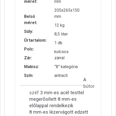
méret:
mm
205x265x150
Belső
mm
méret:
12 kg
Súly:
8,5 liter
Űrtartalom:
1 db
Polc:
kulcsos
Zár:
zárral
Mabisz:
“B” kategória
Szín:
antracit
A
bútor
széf
3 mm-es acél testtel
megerősített 8 mm-es
előlappal rendelkezik
8 mm-es lézervágott edzett