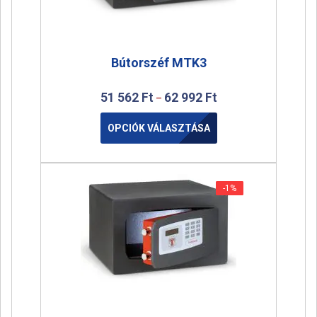
Bútorszéf MTK3
51 562
Ft
62 992
Ft
–
OPCIÓK VÁLASZTÁSA
-1%
-1%