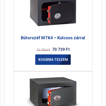
Bútorszéf MTK4 – Kulcsos zárral
70 739
Ft
71 755
Ft
KOSÁRBA TESZEM