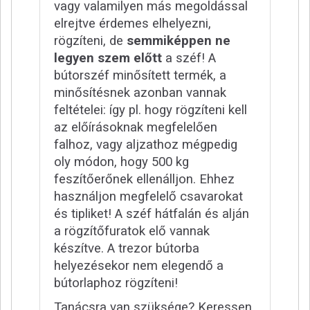
vagy valamilyen más megoldással
elrejtve érdemes elhelyezni,
rögzíteni, de
semmiképpen ne
legyen szem előtt
a széf! A
bútorszéf minősített termék, a
minősítésnek azonban vannak
feltételei: így pl. hogy rögzíteni kell
az előírásoknak megfelelően
falhoz, vagy aljzathoz mégpedig
oly módon, hogy 500 kg
feszítőerőnek ellenálljon. Ehhez
használjon megfelelő csavarokat
és tipliket! A széf hátfalán és alján
a rögzítőfuratok elő vannak
készítve. A trezor bútorba
helyezésekor nem elegendő a
bútorlaphoz rögzíteni!
Tanácsra van szüksége? Keressen