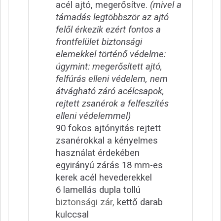
acél ajtó, megerősítve.
(mivel a
támadás legtöbbször az ajtó
felől érkezik ezért fontos a
frontfelület biztonsági
elemekkel történő védelme:
úgymint: megerősített ajtó,
felfúrás elleni védelem, nem
átvágható záró acélcsapok,
rejtett zsanérok a felfeszítés
elleni védelemmel)
90 fokos ajtónyitás rejtett
zsanérokkal a kényelmes
használat érdekében
egyirányú zárás 18 mm-es
kerek acél hevederekkel
6 lamellás dupla tollú
biztonsági zár,
kettő darab
kulccsal