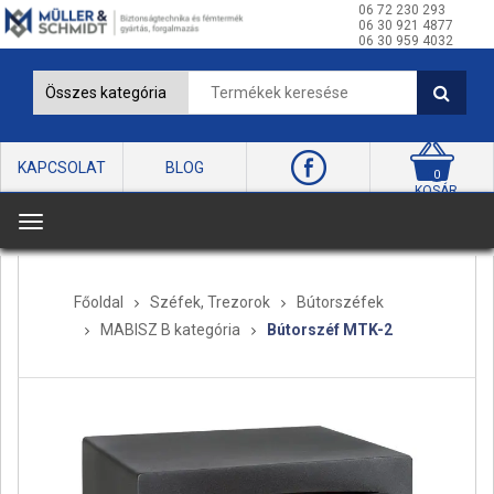
06 72 230 293
06 30 921 4877
06 30 959 4032
KAPCSOLAT
BLOG
0
KOSÁR
T
o
g
Főoldal
Széfek, Trezorok
Bútorszéfek
g
MABISZ B kategória
Bútorszéf MTK-2
l
e
n
a
v
i
g