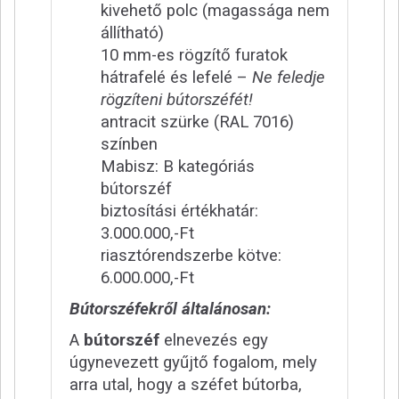
kivehető polc (magassága nem
állítható)
10 mm-es rögzítő furatok
hátrafelé és lefelé –
Ne feledje
rögzíteni bútorszéfét!
antracit szürke (RAL 7016)
színben
Mabisz: B kategóriás
bútorszéf
biztosítási értékhatár:
3.000.000,-Ft
riasztórendszerbe kötve:
6.000.000,-Ft
Bútorszéfekről általánosan:
A
bútorszéf
elnevezés egy
úgynevezett gyűjtő fogalom, mely
arra utal, hogy a széfet bútorba,