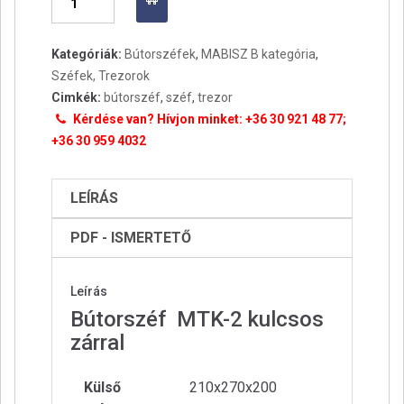
MTK-
2
Kategóriák:
Bútorszéfek
,
MABISZ B kategória
,
mennyiség
Széfek, Trezorok
Cimkék:
bútorszéf
,
széf
,
trezor
Kérdése van? Hívjon minket: +36 30 921 48 77;
+36 30 959 4032
LEÍRÁS
PDF - ISMERTETŐ
Leírás
Bútorszéf MTK-2 kulcsos
zárral
Külső
210x270x200