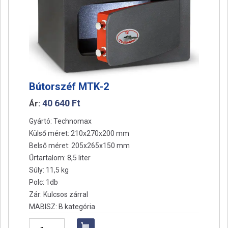
a
t
i
o
n
Bútorszéf MTK-2
40 640
Ft
Ár:
Gyártó: Technomax
Külső méret: 210x270x200 mm
Belső méret: 205x265x150 mm
Űrtartalom: 8,5 liter
Súly: 11,5 kg
Polc: 1db
Zár: Kulcsos zárral
MABISZ: B kategória
Bútorszéf