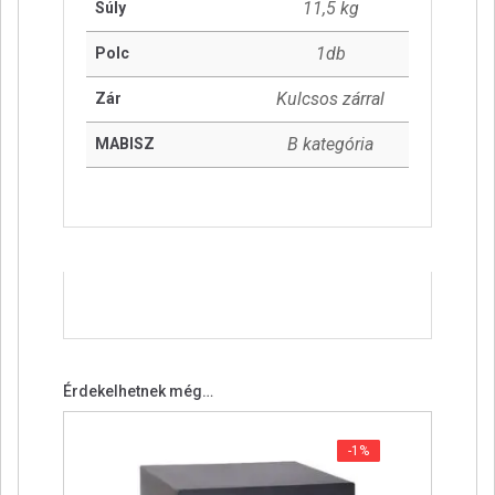
11,5 kg
Súly
1db
Polc
Kulcsos zárral
Zár
B kategória
MABISZ
Érdekelhetnek még…
-1%
-1%