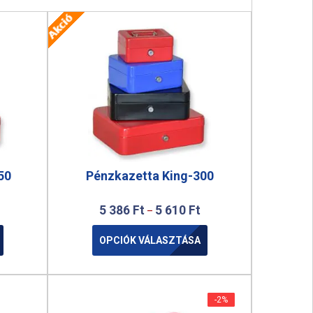
50
Pénzkazetta King-300
5 386
Ft
5 610
Ft
–
OPCIÓK VÁLASZTÁSA
-2%
-2%