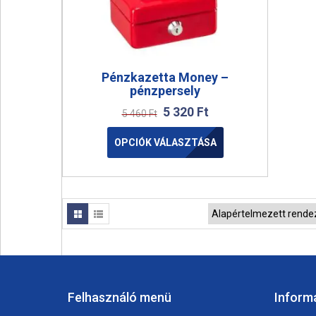
Pénzkazetta Money –
pénzpersely
5 320
Ft
5 460
Ft
OPCIÓK VÁLASZTÁSA
Felhasználó menü
Inform