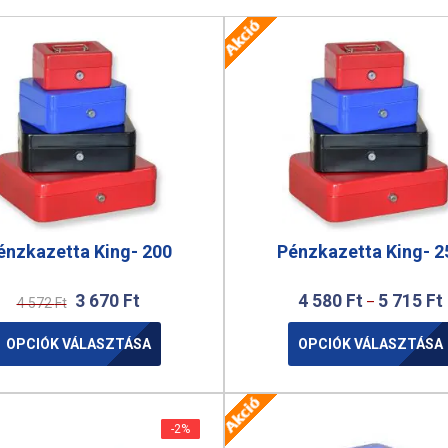
énzkazetta King- 200
Pénzkazetta King- 2
3 670
Ft
4 580
Ft
5 715
Ft
–
4 572
Ft
OPCIÓK VÁLASZTÁSA
OPCIÓK VÁLASZTÁSA
-2%
-2%