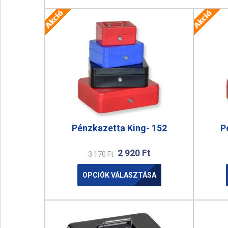
Pénzkazetta King- 152
P
2 920
Ft
3 170
Ft
OPCIÓK VÁLASZTÁSA