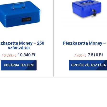
zkazetta Money – 250
Pénzkazetta Money –
számzáras
10 340
Ft
7 510
Ft
10 599
Ft
7 700
Ft
KOSÁRBA TESZEM
OPCIÓK VÁLASZTÁSA