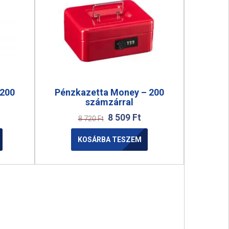
 200
Pénzkazetta Money – 200
számzárral
8 509
Ft
8 720
Ft
KOSÁRBA TESZEM