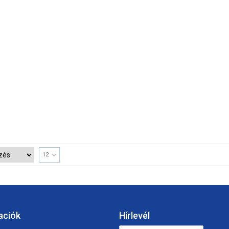
12
aciók
Hírlevél