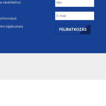
 a vásárláshoz
i információ
lmi tájékoztató