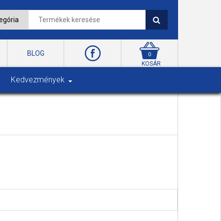
BLOG
0
KOSÁR
Kedvezmények