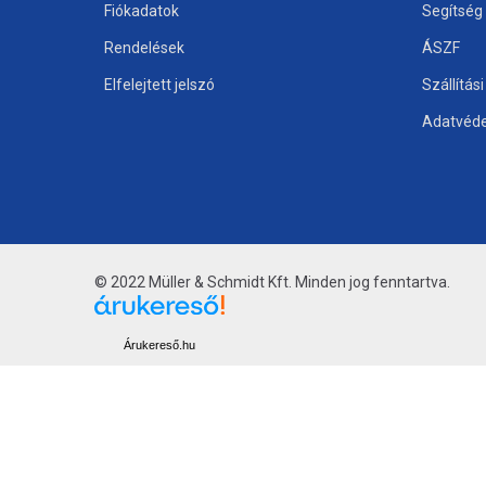
Fiókadatok
Segítség
Rendelések
ÁSZF
Elfelejtett jelszó
Szállítás
Adatvéde
© 2022 Müller & Schmidt Kft. Minden jog fenntartva.
Árukereső.hu