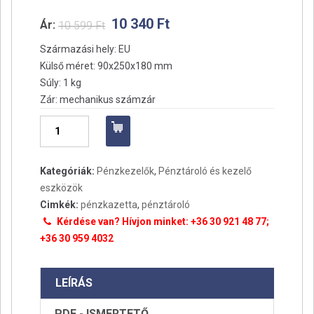
10 340
Ft
Ár:
10 599
Ft
Származási hely: EU
Külső méret: 90x250x180 mm
Súly: 1 kg
Zár: mechanikus számzár
Pénzkazetta
Money
-
Kategóriák:
Pénzkezelők
,
Pénztároló és kezelő
250
eszközök
számzáras
Cimkék:
pénzkazetta
,
pénztároló
mennyiség
Kérdése van? Hívjon minket: +36 30 921 48 77;
+36 30 959 4032
LEÍRÁS
PDF - ISMERTETŐ