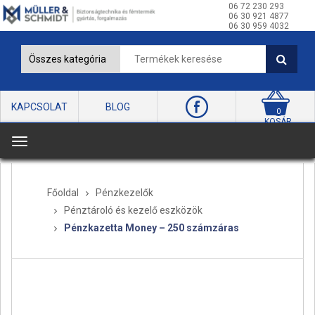
06 72 230 293
06 30 921 4877
06 30 959 4032
KAPCSOLAT
BLOG
0
KOSÁR
T
o
g
Főoldal
Pénzkezelők
g
Pénztároló és kezelő eszközök
l
Pénzkazetta Money – 250 számzáras
e
n
a
v
i
g