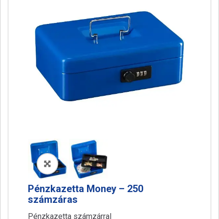
a
t
i
o
n
🔍
Pénzkazetta Money – 250
számzáras
Pénzkazetta számzárral