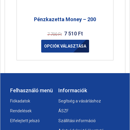
Pénzkazetta Money – 200
7 510
Ft
7 700
Ft
OPCIÓK VÁLASZTÁSA
Felhasználó menü
Informaciók
Fiókadatok
Segítség a vásárláshoz
Rendelések
ÁSZF
Elfelejtett jelszó
Szállítási információ