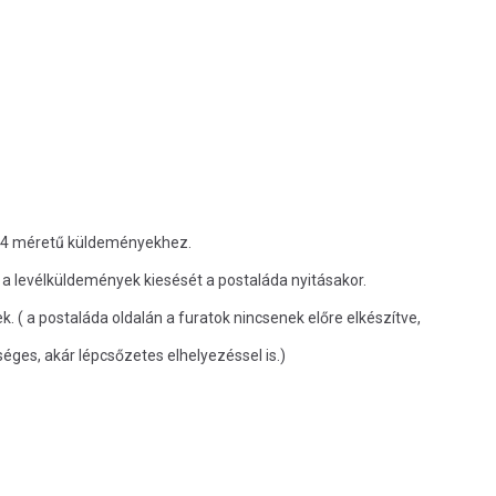
 A/4 méretű küldeményekhez.
a levélküldemények kiesését a postaláda nyitásakor.
( a postaláda oldalán a furatok nincsenek előre elkészítve,
ges, akár lépcsőzetes elhelyezéssel is.)