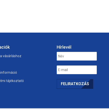
aciók
Hírlevél
 a vásárláshoz
i információ
lmi tájékoztató