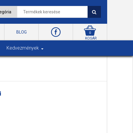
BLOG
0
KOSÁR
Kedvezmények
i