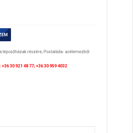
ZEM
a lépcsőházak részére
,
Postaláda- acélemezből
 +36 30 921 48 77; +36 30 959 4032