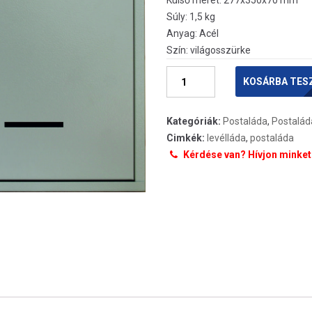
Külső méret: 277x350x70 mm
Súly: 1,5 kg
Anyag: Acél
Szín: világosszürke
Postaláda
KOSÁRBA TES
-
lépcsőházi
Kategóriák:
Postaláda
,
Postalád
mennyiség
Cimkék:
levélláda
,
postaláda
Kérdése van? Hívjon minket: