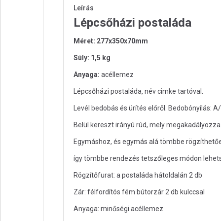
Leírás
Lépcsőházi postaláda
Méret: 277x350x70mm
Súly: 1,5 kg
Anyaga:
acéllemez
Lépcsőházi postaláda, név cimke tartóval.
Levél bedobás és ürítés előről. Bedobónyílás:
Belül kereszt irányú rúd, mely megakadályozza 
Egymáshoz, és egymás alá tömbbe rögzíthetőek. 
így tömbbe rendezés tetszőleges módon lehetsé
Rögzítőfurat: a postaláda hátoldalán 2 db
Zár: félfordítós fém bútorzár 2 db kulccsal
Anyaga: minőségi acéllemez