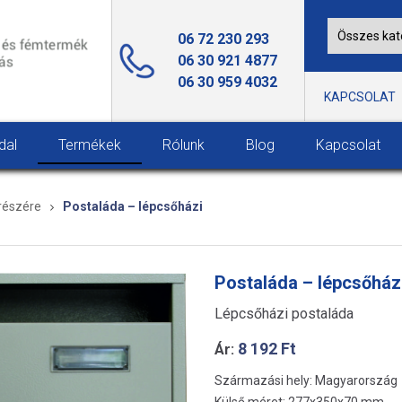
06 72 230 293
06 30 921 4877
06 30 959 4032
KAPCSOLAT
dal
Termékek
Rólunk
Blog
Kapcsolat
részére
Postaláda – lépcsőházi
Postaláda – lépcsőház
Lépcsőházi postaláda
8 192
Ft
Ár:
Származási hely: Magyarország