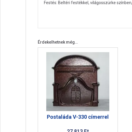
Festés: Beltéri festékkel, világosszürke színben
Érdekelhetnek még…
Postaláda V-330 címerrel
27 813
Ft