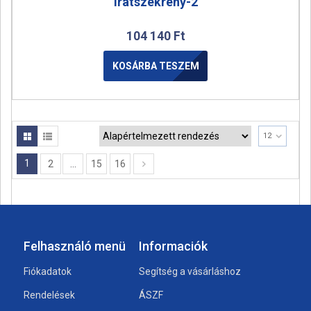
Iratszekrény-2
104 140
Ft
KOSÁRBA TESZEM
12
1
2
…
15
16
Felhasználó menü
Informaciók
Fiókadatok
Segítség a vásárláshoz
Rendelések
ÁSZF