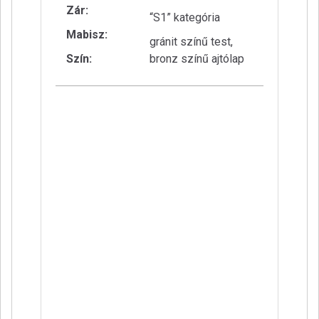
Zár:
“S1” kategória
Mabisz:
gránit színű test,
Szín:
bronz színű ajtólap