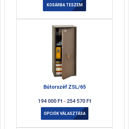
KOSÁRBA TESZEM
Bútorszéf ZSL/65
194 000
Ft
254 570
Ft
–
OPCIÓK VÁLASZTÁSA