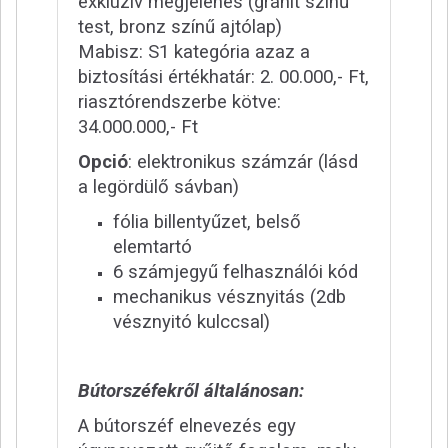
exkluzív megjelenés (gránit színű
test, bronz színű ajtólap)
Mabisz: S1 kategória azaz a
biztosítási értékhatár: 2. 00.000,- Ft,
riasztórendszerbe kötve:
34.000.000,- Ft
Opció
: elektronikus számzár (lásd
a legördülő sávban)
fólia billentyűzet, belső
elemtartó
6 számjegyű felhasználói kód
mechanikus vésznyitás (2db
vésznyitó kulccsal)
Bútorszéfekről általánosan:
A bútorszéf elnevezés egy