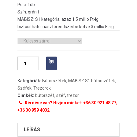
Polc: 1db
Szín: gránit
MABISZ: S1 kategória, azaz 1,5 millió Ft-ig
biztosítható, riasztórendszerbe kötve 3 millió Ft-ig
Zár
Bútorszéf
ZSL/28
mennyiség
Kategóriák:
Bútorszéfek
,
MABISZ S1 bútorszéfek
,
Széfek, Trezorok
Cimkék:
bútorszéf
,
széf
,
trezor
Kérdése van? Hívjon minket: +36 30 921 48 77;
+36 30 959 4032
LEÍRÁS