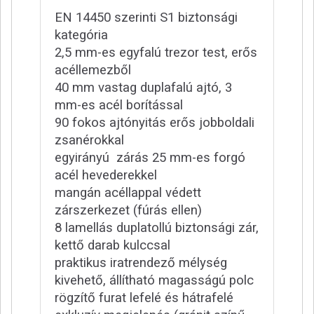
EN 14450 szerinti S1 biztonsági
kategória
2,5 mm-es egyfalú trezor test, erős
acéllemezből
40 mm vastag duplafalú ajtó, 3
mm-es acél borítással
90 fokos ajtónyitás erős jobboldali
zsanérokkal
egyirányú zárás 25 mm-es forgó
acél hevederekkel
mangán acéllappal védett
zárszerkezet (fúrás ellen)
8 lamellás duplatollú biztonsági zár,
kettő darab kulccsal
praktikus iratrendező mélység
kivehető, állítható magasságú polc
rögzítő furat lefelé és hátrafelé