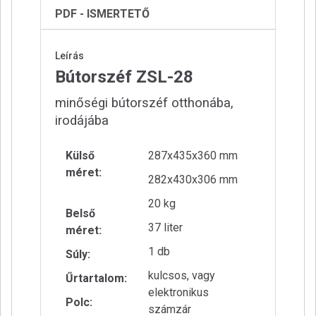
PDF - ISMERTETŐ
Leírás
Bútorszéf ZSL-28
minőségi bútorszéf otthonába,
irodájába
Külső
287x435x360 mm
méret:
282x430x306 mm
20 kg
Belső
37 liter
méret:
1 db
Súly:
kulcsos, vagy
Űrtartalom:
elektronikus
Polc:
számzár