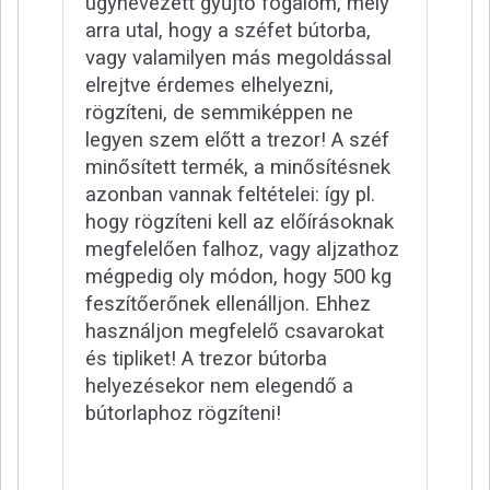
úgynevezett gyűjtő fogalom, mely
arra utal, hogy a széfet bútorba,
vagy valamilyen más megoldással
elrejtve érdemes elhelyezni,
rögzíteni, de semmiképpen ne
legyen szem előtt a trezor! A széf
minősített termék, a minősítésnek
azonban vannak feltételei: így pl.
hogy rögzíteni kell az előírásoknak
megfelelően falhoz, vagy aljzathoz
mégpedig oly módon, hogy 500 kg
feszítőerőnek ellenálljon. Ehhez
használjon megfelelő csavarokat
és tipliket! A trezor bútorba
helyezésekor nem elegendő a
bútorlaphoz rögzíteni!