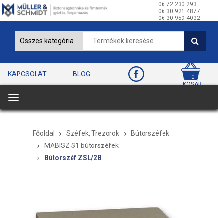
06 72 230 293
06 30 921 4877
06 30 959 4032
KAPCSOLAT
BLOG
0
KOSÁR
T
o
g
Főoldal
Széfek, Trezorok
Bútorszéfek
g
MABISZ S1 bútorszéfek
l
Bútorszéf ZSL/28
e
n
a
v
i
g