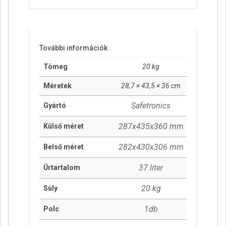
További információk
Tömeg
20 kg
Méretek
28,7 × 43,5 × 36 cm
Safetronics
Gyártó
287x435x360 mm
Külső méret
282x430x306 mm
Belső méret
37 liter
Űrtartalom
20 kg
Súly
1db
Polc