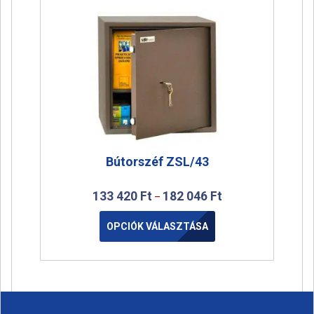
Bútorszéf ZSL/43
133 420
Ft
182 046
Ft
–
OPCIÓK VÁLASZTÁSA