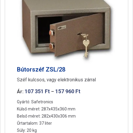
a
t
i
o
n
Bútorszéf ZSL/28
Széf kulcsos, vagy elektronikus zárral
107 351
Ft
157 960
Ft
Ár:
–
Gyártó: Safetronics
Külső méret: 287x435x360 mm
Belső méret: 282x430x306 mm
Űrtartalom: 37 liter
Súly: 20 kg