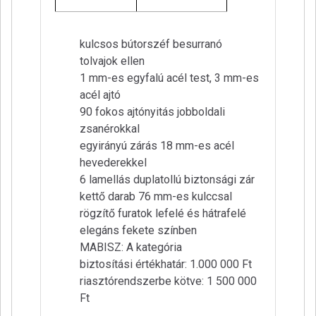
kulcsos bútorszéf besurranó
tolvajok ellen
1 mm-es egyfalú acél test, 3 mm-es
acél ajtó
90 fokos ajtónyitás jobboldali
zsanérokkal
egyirányú zárás 18 mm-es acél
hevederekkel
6 lamellás duplatollú biztonsági zár
kettő darab 76 mm-es kulccsal
rögzítő furatok lefelé és hátrafelé
elegáns fekete színben
MABISZ: A kategória
biztosítási értékhatár: 1.000 000 Ft
riasztórendszerbe kötve: 1 500 000
Ft