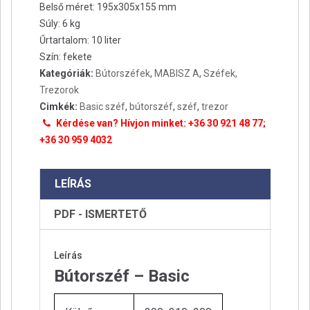
Belső méret: 195x305x155 mm
Súly: 6 kg
Űrtartalom: 10 liter
Szín: fekete
Kategóriák:
Bútorszéfek
,
MABISZ A
,
Széfek,
Trezorok
Cimkék:
Basic széf
,
bútorszéf
,
széf
,
trezor
Kérdése van? Hívjon minket: +36 30 921 48 77;
+36 30 959 4032
LEÍRÁS
PDF - ISMERTETŐ
Leírás
Bútorszéf – Basic