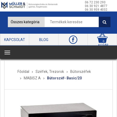
06 72 230 293
06 30 921 4877
06 30 959 4032
KAPCSOLAT
BLOG
0
KOSÁR
T
o
g
Főoldal
Széfek, Trezorok
Bútorszéfek
g
MABISZ A
Bútorszéf- Basic/20
l
e
n
a
v
i
g