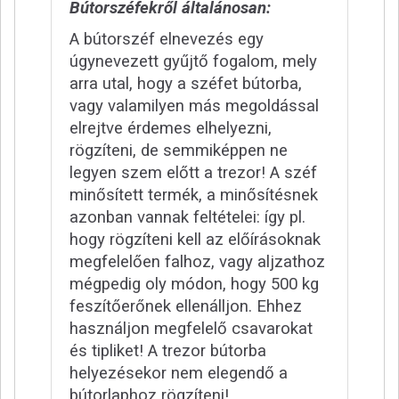
Bútorszéfekről általánosan:
A bútorszéf elnevezés egy
úgynevezett gyűjtő fogalom, mely
arra utal, hogy a széfet bútorba,
vagy valamilyen más megoldással
elrejtve érdemes elhelyezni,
rögzíteni, de semmiképpen ne
legyen szem előtt a trezor! A széf
minősített termék, a minősítésnek
azonban vannak feltételei: így pl.
hogy rögzíteni kell az előírásoknak
megfelelően falhoz, vagy aljzathoz
mégpedig oly módon, hogy 500 kg
feszítőerőnek ellenálljon. Ehhez
használjon megfelelő csavarokat
és tipliket! A trezor bútorba
helyezésekor nem elegendő a
bútorlaphoz rögzíteni!