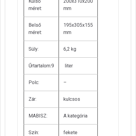
Külső
200x310x200
méret:
mm
Belső
195x305x155
méret:
mm
Súly:
6,2 kg
Űrtartalom:9
liter
Polc:
–
Zár:
kulcsos
MABISZ:
A kategória
Szín:
fekete