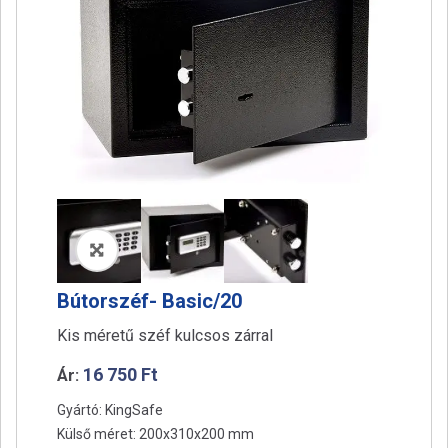
a
t
i
o
n
🔍
Bútorszéf- Basic/20
Kis méretű széf kulcsos zárral
16 750
Ft
Ár:
Gyártó: KingSafe
Külső méret: 200x310x200 mm