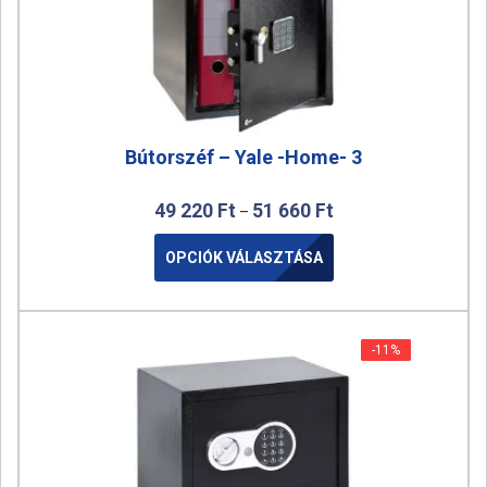
Bútorszéf – Yale -Home- 3
49 220
Ft
51 660
Ft
–
OPCIÓK VÁLASZTÁSA
-11%
-11%