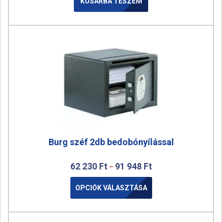
KOSÁRBA TESZEM
Burg széf 2db bedobónyílással
62 230
Ft
91 948
Ft
–
OPCIÓK VÁLASZTÁSA