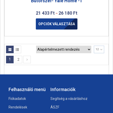
Bútorszéf- Yale Home -1
21 433
Ft
26 180
Ft
–
OPCIÓK VÁLASZTÁSA
12
1
2
Felhasználó menü
Informaciók
Fiókadatok
Segítség a vásárláshoz
Rendelések
ÁSZF