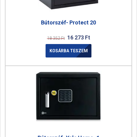
Bútorszéf- Protect 20
16 273
Ft
18 352
Ft
KOSÁRBA TESZEM