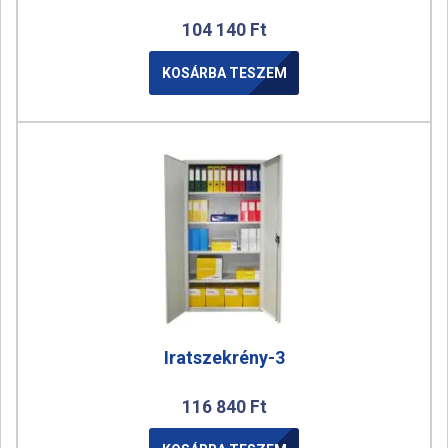
104 140
Ft
KOSÁRBA TESZEM
Iratszekrény-3
116 840
Ft