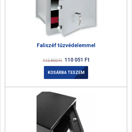
Faliszéf tűzvédelemmel
110 051
Ft
112 800
Ft
KOSÁRBA TESZEM