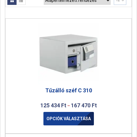
12
a
t
i
o
n
Tűzálló széf C 310
125 434
Ft
167 470
Ft
–
OPCIÓK VÁLASZTÁSA