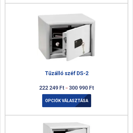
Tűzálló széf DS-2
222 249
Ft
300 990
Ft
–
OPCIÓK VÁLASZTÁSA