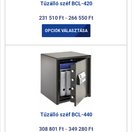
Tűzálló széf BCL-420
231 510
Ft
266 550
Ft
–
OPCIÓK VÁLASZTÁSA
Tűzálló széf BCL-440
308 801
Ft
349 280
Ft
–