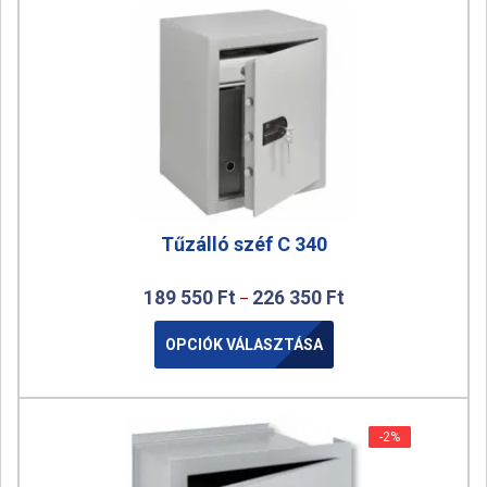
Tűzálló széf C 340
189 550
Ft
226 350
Ft
–
OPCIÓK VÁLASZTÁSA
-2%
-2%