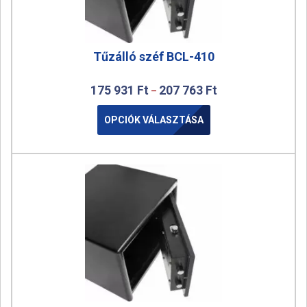
Tűzálló széf BCL-410
175 931
Ft
207 763
Ft
–
OPCIÓK VÁLASZTÁSA