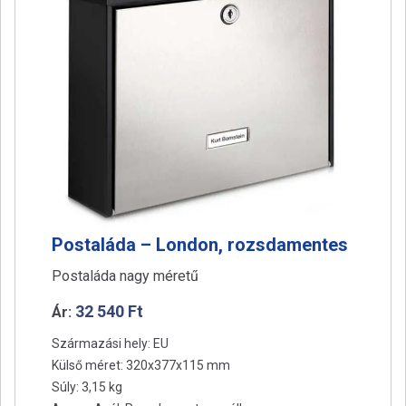
a
t
i
o
n
Postaláda – London, rozsdamentes
Postaláda nagy méretű
32 540
Ft
Ár:
Származási hely: EU
Külső méret: 320x377x115 mm
Súly: 3,15 kg