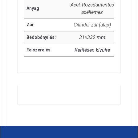
Acél, Rozsdamentes
Anyag
acéllemez
Cilinder zár (alap)
Zár
31×332 mm
Bedobónyílás:
Kerítésen kívülre
Felszerelés