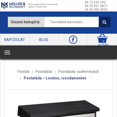
06 72 230 293
06 30 921 4877
06 30 959 4032
KAPCSOLAT
BLOG
0
KOSÁR
T
o
g
Főoldal
Postaláda
Postaláda- acélemezből
g
Postaláda – London, rozsdamentes
l
e
n
a
v
i
g