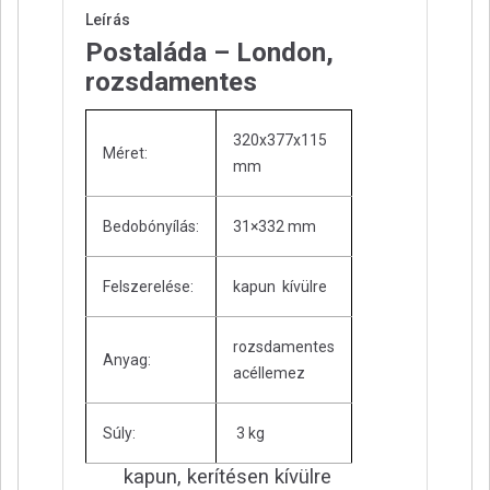
Leírás
Postaláda – London,
rozsdamentes
320x377x115
Méret:
mm
Bedobónyílás:
31×332 mm
Felszerelése:
kapun kívülre
rozsdamentes
Anyag:
acéllemez
Súly:
3 kg
kapun, kerítésen kívülre