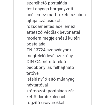
szerelhető postaláda
test anyaga horganyzott
acéllemez matt fekete színben
ajtaja szálcsiszolt
rozsdamentes acéllemez
áttetsző védőlak bevonattal
modern megjelenésű kültéri
postaláda
EN 13724 szabványnak
megfelelő levélszekrény
DIN C4 méretű felső
bedobónyílás felhajtható
tetővel
lefelé nyíló ajtó műanyag
névtartóval
krómozott postaláda zár
kettő darab kulccsal
rögzítő csavarokkal