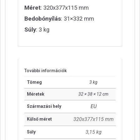
Méret
: 320x377x115 mm
Bedobónyílás
: 31×332 mm
Súly
: 3 kg
További információk
Tömeg
3 kg
Méretek
32 × 38 × 12 cm
EU
Származási hely
320x377x115 mm
Külső méret
3,15 kg
Súly