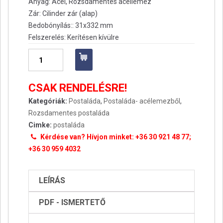
Anyag: Acél, Rozsdamentes acéllemez
Zár: Cilinder zár (alap)
Bedobónyílás:: 31x332 mm
Felszerelés: Kerítésen kívülre
Postaláda
-
London,
CSAK RENDELÉSRE!
rozsdamentes
Kategóriák:
Postaláda
,
Postaláda- acélemezből
,
mennyiség
Rozsdamentes postaláda
Cimke:
postaláda
Kérdése van? Hívjon minket: +36 30 921 48 77;
+36 30 959 4032
LEÍRÁS
PDF - ISMERTETŐ