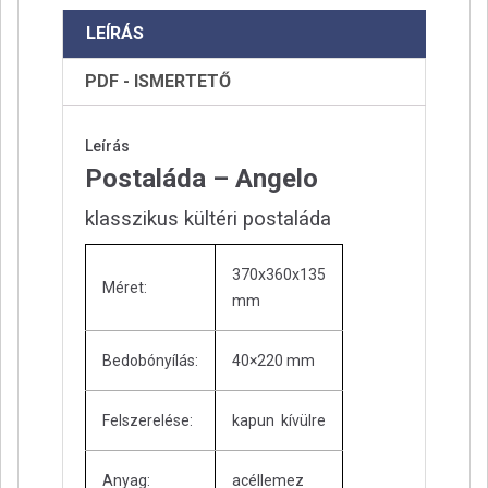
LEÍRÁS
PDF - ISMERTETŐ
Leírás
Postaláda – Angelo
klasszikus kültéri postaláda
370x360x135
Méret:
mm
Bedobónyílás:
40×220 mm
Felszerelése:
kapun kívülre
Anyag:
acéllemez