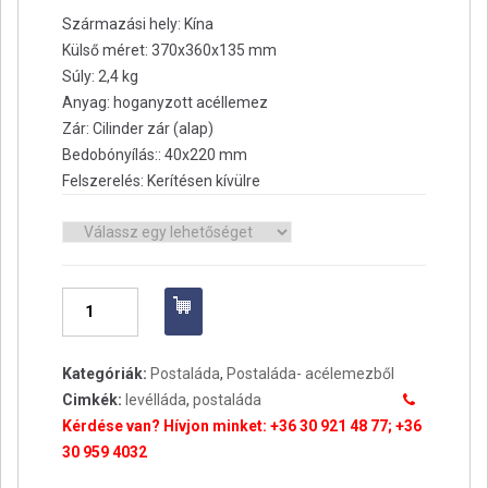
Származási hely: Kína
Külső méret: 370x360x135 mm
Súly: 2,4 kg
Anyag: hoganyzott acéllemez
Zár: Cilinder zár (alap)
Bedobónyílás:: 40x220 mm
Felszerelés: Kerítésen kívülre
Szín
Postaláda
-
Angelo
Kategóriák:
Postaláda
,
Postaláda- acélemezből
mennyiség
Cimkék:
levélláda
,
postaláda
Kérdése van? Hívjon minket: +36 30 921 48 77; +36
30 959 4032