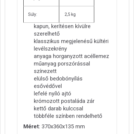
Súly:
2,5 kg
kapun, kerítésen kívülre
szerelhető
klasszikus megjelenésű kültéri
levélszekrény
anyaga horganyzott acéllemez
műanyag porszórással
színezett
elülső bedobónyílás
esővédővel
lefelé nyíló ajtó
krómozott postaláda zár
kettő darab kulccsal
többféle színben rendelhető
Méret
: 370x360x135 mm