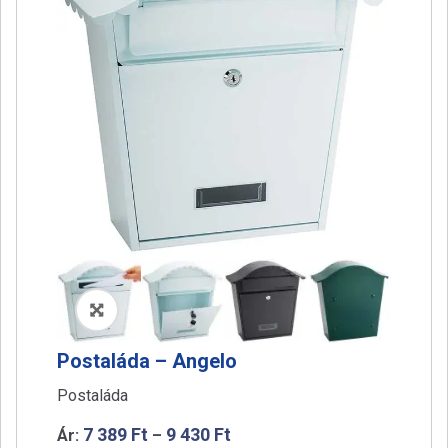
a
t
i
o
n
🔍
Postaláda – Angelo
Postaláda
7 389
Ft
9 430
Ft
Ár:
–