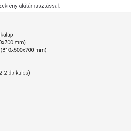
zekrény alátámasztással.
nkalap
00x700 mm)
l (810x500x700 mm)
-2 db kulcs)