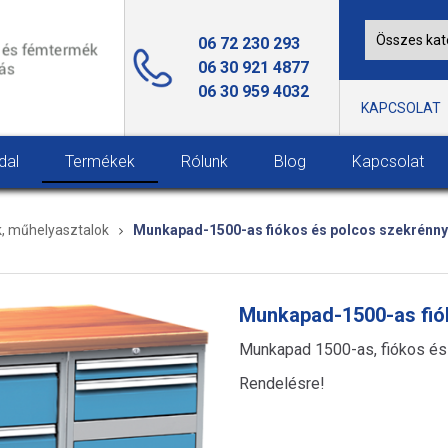
06 72 230 293
06 30 921 4877
06 30 959 4032
KAPCSOLAT
dal
Termékek
Rólunk
Blog
Kapcsolat
 műhelyasztalok
Munkapad-1500-as fiókos és polcos szekrénny
Munkapad-1500-as fió
Munkapad 1500-as, fiókos és
Rendelésre!