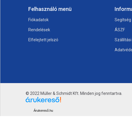
Felhasználó menü
Inform
Fiókadatok
Segítség
Rendelések
ÁSZF
Elfelejtett jelszó
Szállítás
Adatvéde
© 2022 Müller & Schmidt Kft. Minden jog fenntartva.
Árukereső.hu