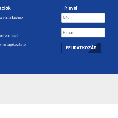
aciók
Hírlevél
 a vásárláshoz
i információ
lmi tájékoztató