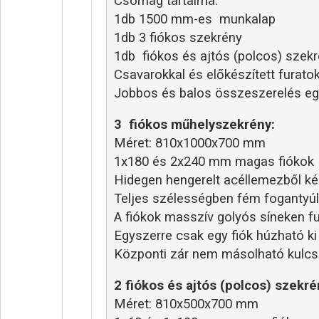
Csomag tartalma:
1db 1500 mm-es  munkalap
1db 3 fiókos szekrény
1db  fiókos és ajtós (polcos) szek
Csavarokkal és előkészített furat
Jobbos és balos összeszerelés eg
3  fiókos műhelyszekrény:
Méret: 810x1000x700 mm
1x180 és 2x240 mm magas fiókok
Hidegen hengerelt acéllemezből ké
Teljes szélességben fém fogantyúl
A fiókok masszív golyós síneken f
Egyszerre csak egy fiók húzható ki
Központi zár nem másolható kulcso
2 fiókos és ajtós (polcos) szekré
Méret: 810x500x700 mm