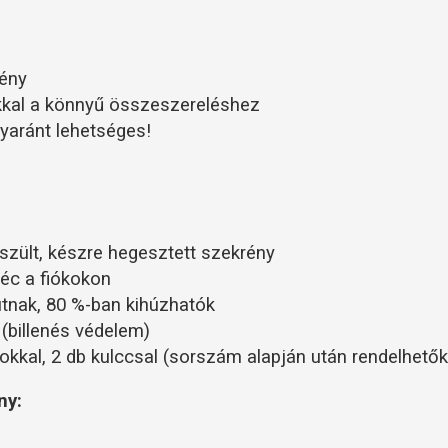
rény
okkal a könnyű összeszereléshez
yaránt lehetséges!
szült, készre hegesztett szekrény
éc a fiókokon
utnak, 80 %-ban kihúzhatók
 (billenés védelem)
kkal, 2 db kulccsal (sorszám alapján után rendelhetők
ny: