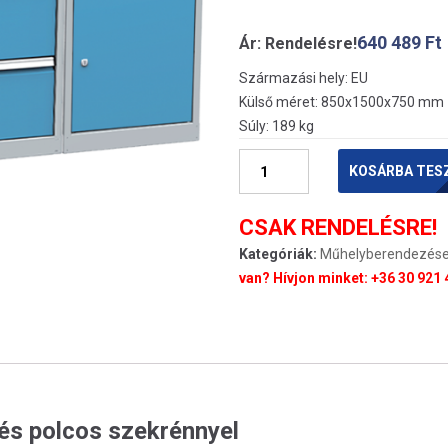
640 489
Ft
Ár: Rendelésre!
Származási hely: EU
Külső méret: 850x1500x750 mm
Súly: 189 kg
Munkapad-
KOSÁRBA TES
1500-
as
CSAK RENDELÉSRE!
fiókos
Kategóriák:
Műhelyberendezés
és
van? Hívjon minket: +36 30 921 
polcos
szekrénnyel
mennyiség
és polcos szekrénnyel