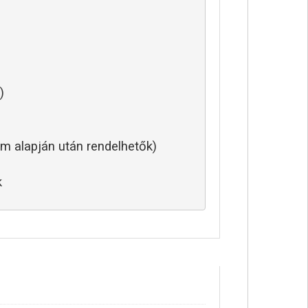
)
m alapján után rendelhetők)
k