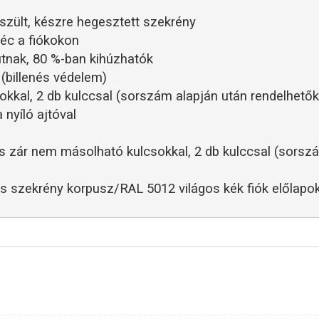
szült, készre hegesztett szekrény
éc a fiókokon
utnak, 80 %-ban kihúzhatók
 (billenés védelem)
kkal, 2 db kulccsal (sorszám alapján után rendelhetők
 nyíló ajtóval
 zár nem másolható kulcsokkal, 2 db kulccsal (sorszá
és szekrény korpusz/RAL 5012 világos kék fiók előlapo