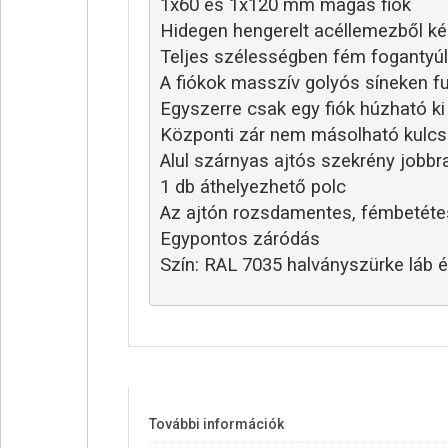
1x60 és 1x120 mm magas fiók
Hidegen hengerelt acéllemezből ké
Teljes szélességben fém fogantyúl
A fiókok masszív golyós síneken f
Egyszerre csak egy fiók húzható ki
Központi zár nem másolható kulcso
Alul szárnyas ajtós szekrény jobbra
1 db áthelyezhető polc
Az ajtón rozsdamentes, fémbetétes
Egypontos záródás
Szín: RAL 7035 halványszürke láb 
További információk