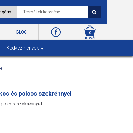
BLOG
0
KOSÁR
Kedvezmények
el
kos és polcos szekrénnyel
 polcos szekrénnyel