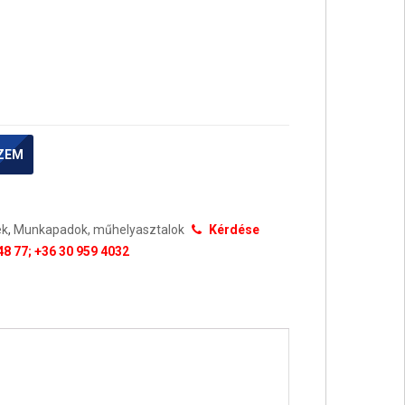
ZEM
ek
,
Munkapadok, műhelyasztalok
Kérdése
48 77; +36 30 959 4032