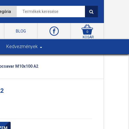
BLOG
0
KOSÁR
Kedvezmények
pcsavar M10x100 A2
A2
ZEM