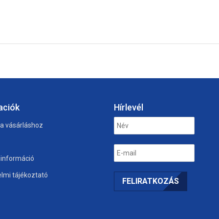
aciók
Hírlevél
 a vásárláshoz
i információ
lmi tájékoztató