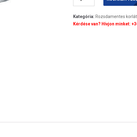
M10x100
A2
Kategória:
Rozsdamentes korlát
mennyiség
Kérdése van? Hívjon minket: +36