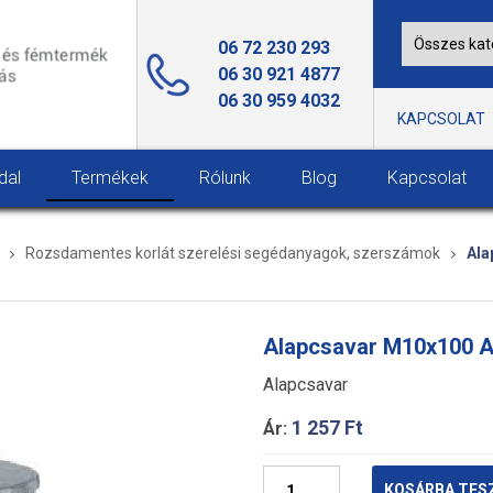
06 72 230 293
06 30 921 4877
06 30 959 4032
KAPCSOLAT
dal
Termékek
Rólunk
Blog
Kapcsolat
Rozsdamentes korlát szerelési segédanyagok, szerszámok
Ala
Alapcsavar M10x100 
Alapcsavar
1 257
Ft
Ár:
Alapcsavar
KOSÁRBA TES