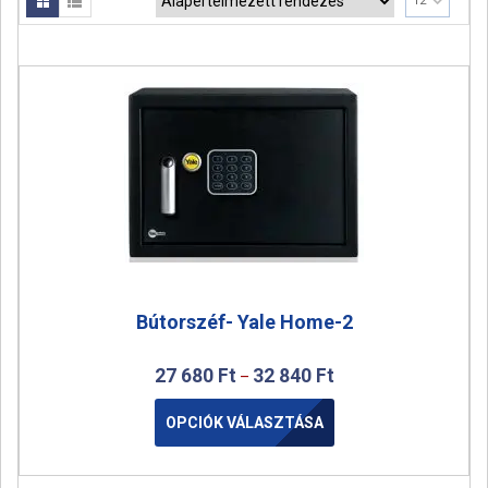
12
a
t
i
o
n
Bútorszéf- Yale Home-2
27 680
Ft
32 840
Ft
–
OPCIÓK VÁLASZTÁSA