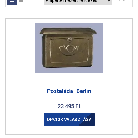
12
a
t
i
o
n
Postaláda- Berlin
23 495
Ft
OPCIÓK VÁLASZTÁSA