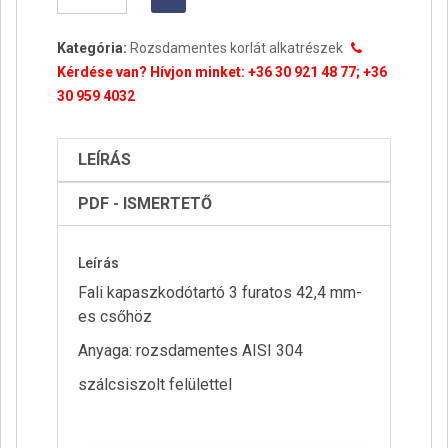
kapaszkodótartó
3
Kategória:
Rozsdamentes korlát alkatrészek
furatos
Kérdése van? Hívjon minket: +36 30 921 48 77; +36
42,4
30 959 4032
mm-
es
csőhöz
LEÍRÁS
mennyiség
PDF - ISMERTETŐ
Leírás
Fali kapaszkodótartó 3 furatos 42,4 mm-
es csőhöz
Anyaga: rozsdamentes AISI 304
szálcsiszolt felülettel