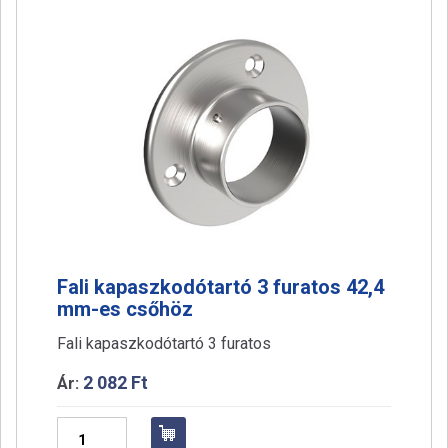
a
t
i
o
n
Fali kapaszkodótartó 3 furatos 42,4
mm-es csőhöz
Fali kapaszkodótartó 3 furatos
2 082
Ft
Ár:
Fali