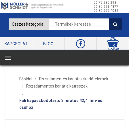
06 72 230 293
06 30 921 4877
06 30 959 4032
KAPCSOLAT
BLOG
0
KOSÁR
T
o
g
Főoldal
Rozsdamentes korlátok/korlátelemek
g
Rozsdamentes korlát alkatrészek
l
e
n
Fali kapaszkodótartó 3 furatos 42,4 mm-es
a
csőhöz
v
i
g